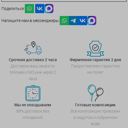
Поделиться:
Напишите нам в мессенджеры:
Срочная доставка 2 часа
Фирменная гарантия 3 дня
Доставим ваш заказ по
Предоставляем гарантию
Москве и МО уже через 2
на полет
часа
Мы не опаздываем
Готовые композиции
98% доставок без
Все композиции привозим
опозданий
в надутом и собранном
виде