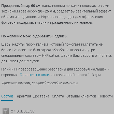
Прозрачный шар 60 см
, наполненный лёгкими пенопластовыми
зефирками размером
20–25 мм
, создаёт выразительный эффект
объёма и воздушности. Идеально подходит для оформления
фотозон, подарков, витрин и праздничного интерьера.
По желанию можно добавить надпись.
Шары надуты газом гелием, который помогает им летать не
более 12 часов. Но благодаря обработке шаров изнутри
специальным составом Hi-Float мы дарим Вам радость от полета,
длящуюся до 3-х суток.
Гелий и Hi-float совершенно безопасны для здоровья малышей и
взрослых.
Гарантия на полет
от компании "Шарлот" - 3 дня.
Удивляйте близких, создавайте особые моменты!
Состав
Гарантия
Доставка
Оплата
Отзывы клиентов
Новости
x 1 BUBBLE 36"