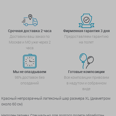
Срочная доставка 2 часа
Фирменная гарантия 3 дня
Доставим ваш заказ по
Предоставляем гарантию
Москве и МО уже через 2
на полет
часа
Мы не опаздываем
Готовые композиции
98% доставок без
Все композиции привозим
опозданий
в надутом и собранном
виде
Красный непрозрачный латексный шар размера XL (диаметром
около 60 см)
Наполен гелием. Специально для долгого полета обработан