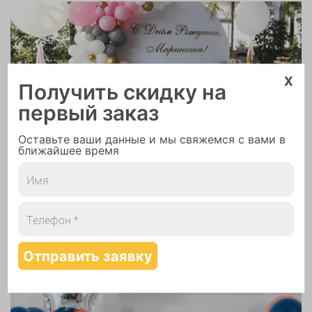
x
Получить скидку на
Арки и гирлянды из шаров
первый заказ
Оставьте ваши данные и мы свяжемся с вами в
ближайшее время
Надутие шаров гелием