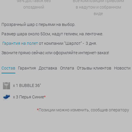
98% доставок без
Все композиции привозим
опозданий
в надутом и собранном
виде
Прозрачный шар с перьями на выбор.
Размер шара около 50см, надут гелием, на ленточке.
Гарантия на полет
от компании "Шарлот" - 3 дня.
Звоните прямо сейчас или оформляйте интернет-заказ!
Состав
Гарантия
Доставка
Оплата
Отзывы клиентов
Новости
x 1 BUBBLE 36"
x 3 Перья Синие
*
*
Позиции можно изменить, сообщив оператору