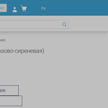
не
0
р
вая)
озово-сиреневая)
ЛИК