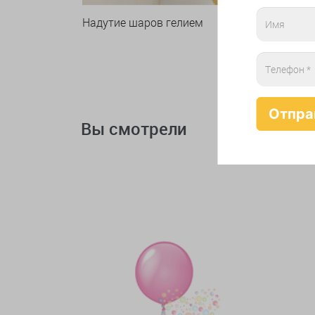
Надутие шаров гелием
Вы смотрели