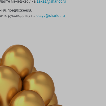
ылайте менеджеру на
zakaz@sharlot.ru
ния, предложения,
йте руководству на
otzyv@sharlot.ru