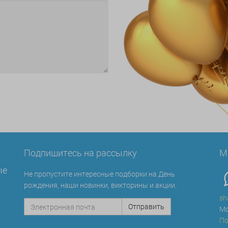
Подпишитесь на рассылку
М
ые
Не пропустите интересные подборки на День
рождения, наши новинки, викторины и акции.
sh
Мо
По