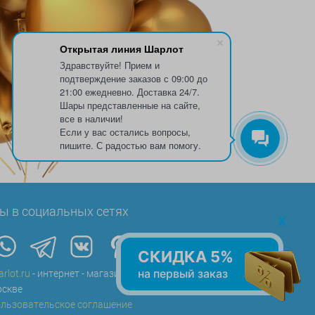
Открытая линия Шарлот
Здравствуйте! Прием и
подтверждение заказов с 09:00 до
21:00 ежедневно. Доставка 24/7.
Шары представленные на сайте,
все в наличии!
Если у вас остались вопросы,
пишите. С радостью вам помогу.
ы в социальных сетях
x
СКИДКА 5%
на первый заказ
arlot.ru
- интернет - магазин воздушных шаров в
скве
льзовательское соглашение