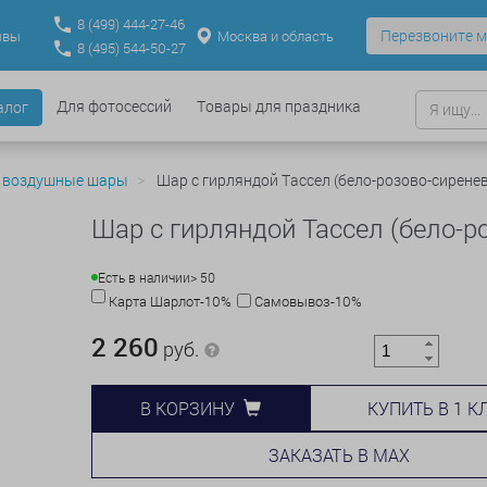
8
(499)
444-27-46
Перезвоните м
Москва и область
ывы
8
(495)
544-50-27
Для фотосессий
Товары для праздника
алог
 воздушные шары
Шар с гирляндой Тассел (бело-розово-сирене
Шар с гирляндой Тассел (бело-р
Есть в наличии
> 50
Карта Шарлот-10%
Самовывоз-10%
2 260
руб.
КУПИТЬ В 1 К
В КОРЗИНУ
ЗАКАЗАТЬ В MAX