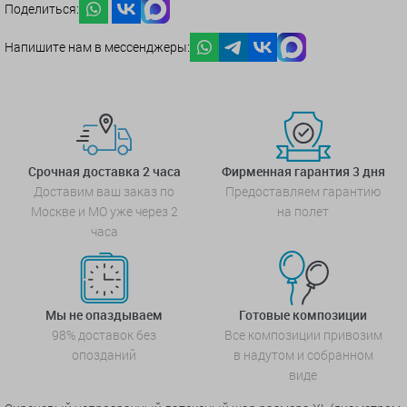
Поделиться:
Напишите нам в мессенджеры:
Срочная доставка 2 часа
Фирменная гарантия 3 дня
Доставим ваш заказ по
Предоставляем гарантию
Москве и МО уже через 2
на полет
часа
Мы не опаздываем
Готовые композиции
98% доставок без
Все композиции привозим
опозданий
в надутом и собранном
виде