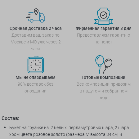
Срочная доставка 2 часа
Фирменная гарантия 3 дня
Доставим ваш заказ по
Предоставляем гарантию
Москве и МО уже через 2
на полет
часа
Мы не опаздываем
Готовые композиции
98% доставок без
Все композиции привозим
опозданий
в надутом и собранном
виде
Состав:
Букет на грузике из: 2 белых, перламутровых шара, 2 шара
хром цвета розовое золото (
размера M высота 34 см, и