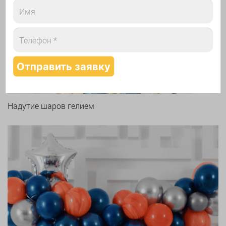
Арки и гирлянды из шаров
Надутие шаров гелием