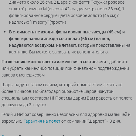
диаметр около 26 см), 2 шара с конфетти "кружки розовое
золото" размера М
(высота 42 см, диаметр около 33 см)
, 1
фольгированное сердце цвета розовое золото (45 см) с
надписью "I'm sorry" (прости)
В стоимость не входят фольгированные звезды (45 см) и
фольгированная звезда составная (66 см) на пол,
надуваются воздухом, не летают,
которые представлены на
картинке. Вы можете заказать их дополнительно.
По желанию можно внести изменения в состав сета
- добавить
или убрать какие-либо позиции при финальном подтверждении
заказа с менеджером.
Шары надуты газом гелием, который помогает им летать не
более 12 часов. Но благодаря обработке шаров изнутри
специальным составом Hi-Float мы дарим Вам радость от полета,
длящуюся до 3-х суток.
Гелий и Hi-float совершенно безопасны для здоровья малышей и
взрослых.
Гарантия на полет
от компании "Шарлот" - 3 дня.