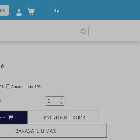
не
0
р
е"
10%
Самовывоз-10%
КУПИТЬ В 1 КЛИК
НУ
ЗАКАЗАТЬ В MAX