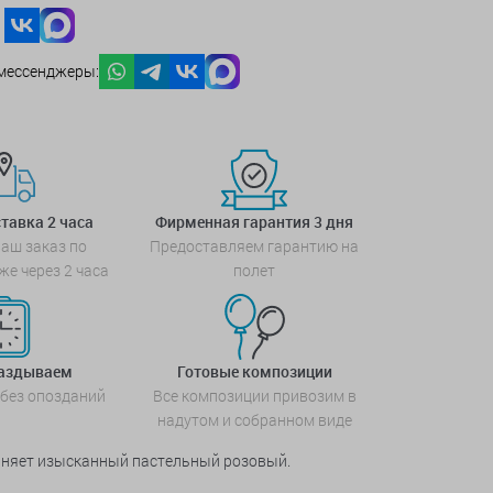
мессенджеры:
тавка 2 часа
Фирменная гарантия 3 дня
аш заказ по
Предоставляем гарантию на
же через 2 часа
полет
паздываем
Готовые композиции
 без опозданий
Все композиции привозим в
надутом и собранном виде
диняет изысканный пастельный розовый.