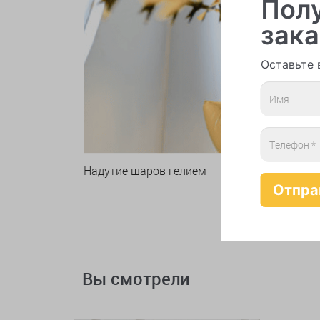
Полу
зака
Оставьте 
Надутие шаров гелием
Вы смотрели