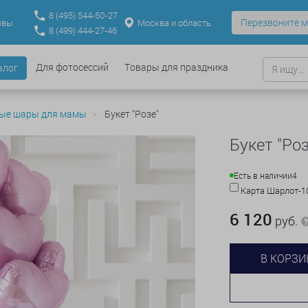
8
(495)
544-50-27
Перезвоните м
Москва и область
ывы
8
(499)
444-27-46
Для фотосессий
Товары для праздника
алог
ые шары для мамы
Букет "Розе"
Букет "Роз
Есть в наличии
4
Карта Шарлот-
6 120
руб.
В КОРЗИ