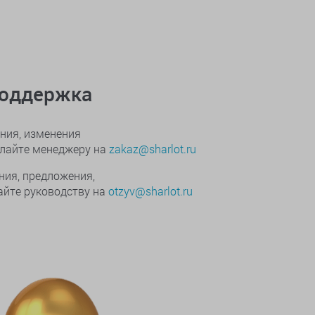
поддержка
ния, изменения
ылайте менеджеру на
zakaz@sharlot.ru
ния, предложения,
йте руководству на
otzyv@sharlot.ru