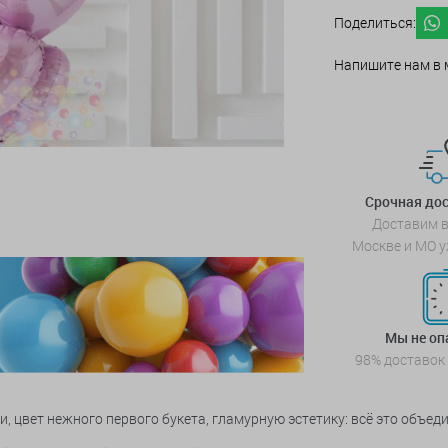
Поделиться:
Напишите нам в 
Срочная дос
Доставим в
Москве и МО у
Мы не о
98% доставок
 цвет нежного первого букета, гламурную эстетику: всё это объе