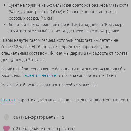
букет на грузике из 5-х белых декораторов размера М (высота
34 см, диаметр около 26 см) и 2 фольгированных нежно-
розовых сердец (45 см)
большой нежно-розовый шар (60 см) с надписью "Весь мир
начинается с мамы" на гирлянде тассел на своем грузике
Шары надуты газом гелием, который помогает им летать не
более 12 часов. Но благодаря обработке шаров изнутри
специальным составом Hi-Float мы дарим Вам радость от полета,
длящуюся до 3-х суток.
Гелий и Hi-float совершенно безопасны для здоровья малышей и
взрослых.
Гарантия на полет
от компании "Шарлот" - 3 дня.
Удивляйте близких, создавайте особые моменты!
Состав
Гарантия
Доставка
Оплата
Отзывы клиентов
Новости
x 5 (1) Декоратор Белый 12"
x 2 Сердце 45см Светло-розовое