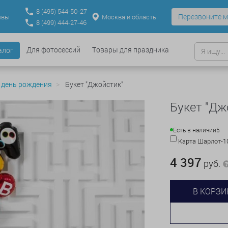
8
(495)
544-50-27
Перезвоните м
Москва и область
ывы
8
(499)
444-27-46
Для фотосессий
Товары для праздника
алог
 день рождения
Букет "Джойстик"
Букет "Дж
Есть в наличии
5
Карта Шарлот-
4 397
руб.
В КОРЗИ