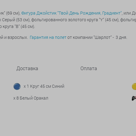
к" (69 см),
Фигура Джойстик "Твой День Рождения, Градиент"
, или 
 Серый (53 см), фольгированного золотого круга "Y" (45 см), фольги
круга "B" (45 см).
ей и взрослых.
Гарантия на полет
от компании "Шарлот" - 3 дня.
Доставка
Оплата
x 1 Круг 45 см Синий
x 8 Белый Оракал