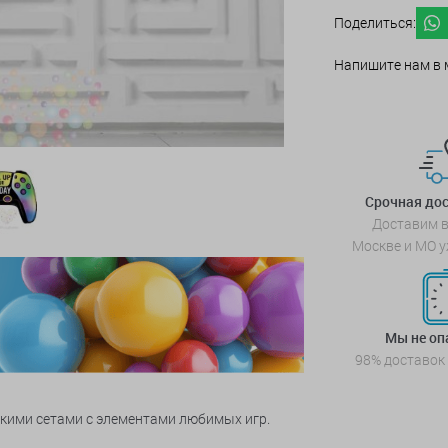
Поделиться:
Напишите нам в 
Срочная дос
Доставим в
Москве и МО у
Мы не о
98% доставок
ркими сетами с элементами любимых игр.