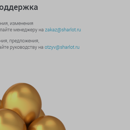
поддержка
ния, изменения
ылайте менеджеру на
zakaz@sharlot.ru
ния, предложения,
йте руководству на
otzyv@sharlot.ru