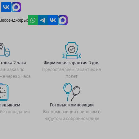
мессенджеры:
тавка 2 часа
Фирменная гарантия 3 дня
аш заказ по
Предоставляем гарантию на
же через 2 часа
полет
паздываем
Готовые композиции
 без опозданий
Все композиции привозим в
надутом и собранном виде