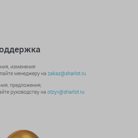
поддержка
ния, изменения
ылайте менеджеру на
zakaz@sharlot.ru
ния, предложения,
йте руководству на
otzyv@sharlot.ru