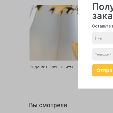
Полу
зака
Оставьте 
Надутие шаров гелием
Вы смотрели