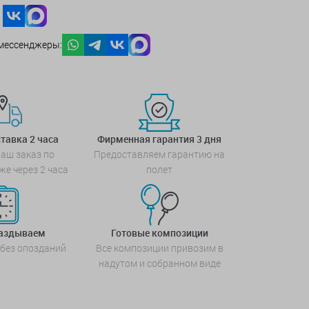
мессенджеры:
тавка 2 часа
Фирменная гарантия 3 дня
аш заказ по
Предоставляем гарантию на
же через 2 часа
полет
паздываем
Готовые композиции
 без опозданий
Все композиции привозим в
надутом и собранном виде