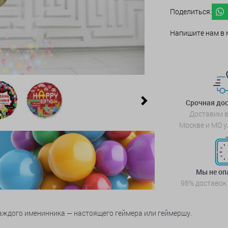
Поделиться:
Напишите нам в 
Next
Срочная дос
Доставим в
Москве и МО у
Мы не о
98% доставок
аждого именинника — настоящего геймера или геймершу.