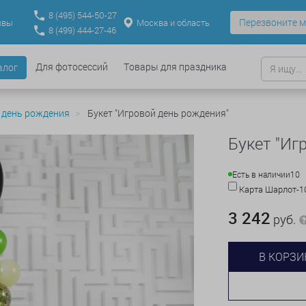
8
(495)
544-50-27
Перезвоните м
Москва и область
ывы
8
(499)
444-27-46
Для фотосессий
Товары для праздника
алог
 день рождения
Букет "Игровой день рождения"
Букет "Иг
Есть в наличии
10
Карта Шарлот-
3 242
руб.
В КОРЗИ