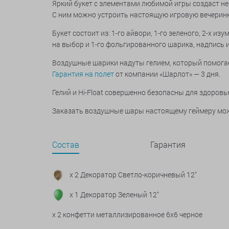
Яркий букет с элементами любимой игры создаст н
С ним можно устроить настоящую игровую вечеринк
Букет состоит из: 1-го айвори, 1-го зеленого, 2-х 
на выбор и 1-го фольгированного шарика, надпись 
Воздушные шарики надуты гелием, который помогает 
Гарантия на полет
от компании «Шарлот» — 3 дня.
Гелий и Hi-Float совершенно безопасны для здоровь
Заказать воздушные шары настоящему геймеру мож
Состав
Гарантия
x 2 Декоратор Светло-коричневый 12"
x 1 Декоратор Зеленый 12"
x 2 конфетти металлизированное 6х6 черное