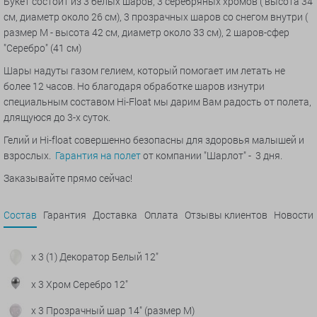
Букет состоит из 3 белых шаров, 3 серебряных хромов ( высота 34
см, диаметр около 26 см), 3 прозрачных шаров со снегом внутри (
размер М - высота 42 см, диаметр около 33 см), 2 шаров-сфер
"Серебро" (41 см)
Шары надуты газом гелием, который помогает им летать не
более 12 часов. Но благодаря обработке шаров изнутри
специальным составом Hi-Float мы дарим Вам радость от полета,
длящуюся до 3-х суток.
Гелий и Hi-float совершенно безопасны для здоровья малышей и
взрослых.
Гарантия на полет
от компании "Шарлот" - 3 дня.
Заказывайте прямо сейчас!
Состав
Гарантия
Доставка
Оплата
Отзывы клиентов
Новости
x 3 (1) Декоратор Белый 12"
x 3 Хром Серебро 12"
x 3 Прозрачный шар 14" (размер М)