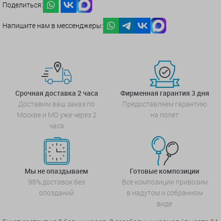
Поделиться:
Напишите нам в мессенджеры:
Срочная доставка 2 часа
Фирменная гарантия 3 дня
Доставим ваш заказ по
Предоставляем гарантию
Москве и МО уже через 2
на полет
часа
Мы не опаздываем
Готовые композиции
98% доставок без
Все композиции привозим
опозданий
в надутом и собранном
виде