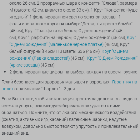
около 26 см), 2 прозрачных шара с конфетти "Слюда", размера
М (
высота 42 см, диаметр около 33 см), 1
Круг "Конфетка Фуше
ягодный"
1 фольгированной светло-зеленой звезды, 1
фольгированного круга
на
выбор:
"Детка, ты просто бомба"
(45 см), Круг "Граффити на белом, С днем рождения" (45
см), Круг "Граффити на черном, С днем рождения" (45 см),
Круг
"С днем рождения" (маленькое черное платье)
(45 см), Круг
белый фигурный 45см НВ Цветы S35 (45 см),
Круг "С Днем
рождения" (Лавка сладостей)
(45 см),
Круг "С Днем Рождения!"
(яркие звезды)
(45 см)
2 фольгированные цифры на выбор, каждая на своем грузике
Гелий безопасен для здоровья малышей и взрослых.
Гарантия на
полет
от компании "Шарлот" - 3 дня.
Если Вы хотите, чтобы композиция простояла долго и выглядела
свежо и упруго, рекомендуем бережно и аккуратно с ними
обращаться. Помните, что от любого механического воздействия
(сжатия, активных игр, касаний) латексные шарики, надутые
воздухом, довольно быстро теряют упругость и привлекательный
внешний вид.