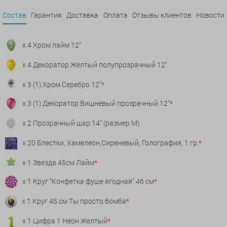
Состав
Гарантия
Доставка
Оплата
Отзывы клиентов
Новости
x 4 Хром лайм 12"
x 4 Декоратор Желтый полупрозрачный 12"
x 3 (1) Хром Серебро 12"
*
x 3 (1) Декоратор Вишневый прозрачный 12"
*
x 2 Прозрачный шар 14" (размер М)
x 20 Блестки, Хамелеон,Сиреневый, Голография, 1 гр.
*
x 1 Звезда 45см Лайм
*
x 1 Круг "Конфетка фуше ягодная" 46 см
*
x 1 Круг 45 см Ты просто бомба
*
x 1 Цифра 1 Неон Желтый
*