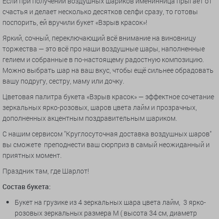
Если при получении воздушных шариков именинница прыгает от
счастья и делает несколько десятков селфи сразу, то готовы
поспорить, ей вручили букет «Взрыв красок»!
Яркий, сочный, переключающий всё внимание на виновницу
торжества — это всё про наши воздушные шары, наполненные
гелием и собранные в по-настоящему радостную композицию.
Можно выбрать шар на ваш вкус, чтобы ещё сильнее обрадовать
вашу подругу, сестру, маму или дочку.
Цветовая палитра букета «Взрыв красок» — эффектное сочетание
зеркальных ярко-розовых, шаров цвета лайм и прозрачных,
дополненных акцентным поздравительным шариком.
С нашим сервисом "Круглосуточная доставка воздушных шаров"
вы сможете преподнести ваш сюрприз в самый неожиданный и
приятных момент.
Праздник там, где Шарлот!
Состав букета:
Букет на грузике из 4 зеркальных шара цвета лайм, 3 ярко-
розовых зеркальных размера М ( высота 34 см, диаметр