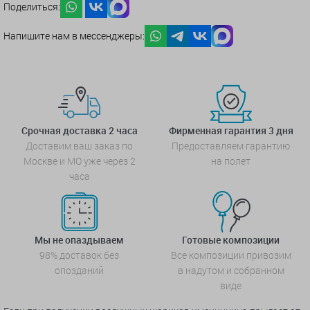
Поделиться:
Напишите нам в мессенджеры:
Срочная доставка 2 часа
Фирменная гарантия 3 дня
Доставим ваш заказ по
Предоставляем гарантию
Москве и МО уже через 2
на полет
часа
Мы не опаздываем
Готовые композиции
98% доставок без
Все композиции привозим
опозданий
в надутом и собранном
виде