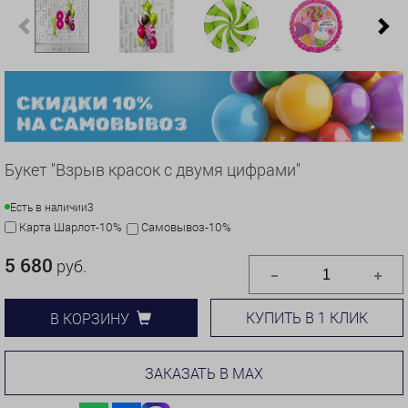
Previous
N
Букет "Взрыв красок с двумя цифрами"
Есть в наличии
3
Карта Шарлот-10%
Самовывоз-10%
5 680
руб.
КУПИТЬ В 1 КЛИК
В КОРЗИНУ
ЗАКАЗАТЬ В MAX