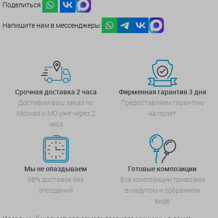
Поделиться:
Напишите нам в мессенджеры:
Срочная доставка 2 часа
Фирменная гарантия 3 дня
Доставим ваш заказ по
Предоставляем гарантию
Москве и МО уже через 2
на полет
часа
Мы не опаздываем
Готовые композиции
98% доставок без
Все композиции привозим
опозданий
в надутом и собранном
виде