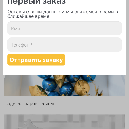
первый заказ
Печать логотипа
Оставьте ваши данные и мы свяжемся с вами в
ближайшее время
Арки и гирлянды из шаров
Надутие шаров гелием