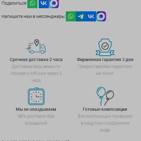
Поделиться:
Напишите нам в мессенджеры:
Срочная доставка 2 часа
Фирменная гарантия 3 дня
Доставим ваш заказ по
Предоставляем гарантию
Москве и МО уже через 2
на полет
часа
Мы не опаздываем
Готовые композиции
98% доставок без
Все композиции привозим
опозданий
в надутом и собранном
виде