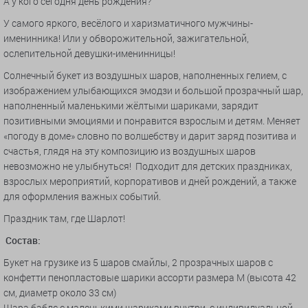
А у кого сегодня день рождения?
У самого яркого, весёлого и харизматичного мужчины-
именинника! Или у обворожительной, зажигательной,
ослепительной девушки-именинницы!
Солнечный букет из воздушных шаров, наполненных гелием, с
изображением улыбающихся эмодзи и большой прозрачный шар,
наполненный маленькими жёлтыми шариками, зарядит
позитивными эмоциями и понравится взрослым и детям. Меняет
«погоду в доме» словно по волшебству и дарит заряд позитива и
счастья, глядя на эту композицию из воздушных шаров
невозможно не улыбнуться! Подходит для детских праздниках,
взрослых мероприятий, корпоративов и дней рождений, а также
для оформления важных событий.
Праздник там, где Шарлот!
Состав:
Букет на грузике из 5 шаров смайлы, 2 прозрачных шаров с
конфетти пенопластовые шарики ассорти размера М (высота 42
см, диаметр около 33 см)
Шара баблс с маленькими шариками внутри, с индивидуальной