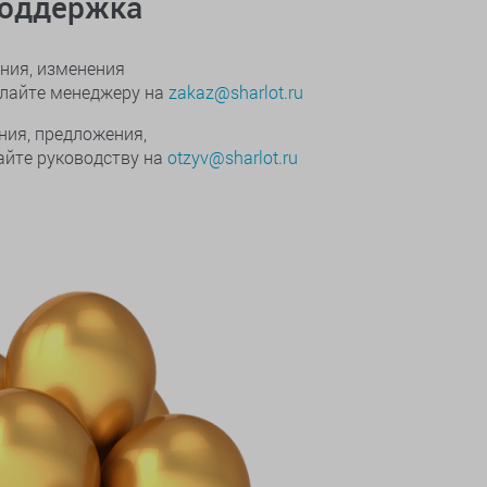
поддержка
ния, изменения
ылайте менеджеру на
zakaz@sharlot.ru
ния, предложения,
йте руководству на
otzyv@sharlot.ru