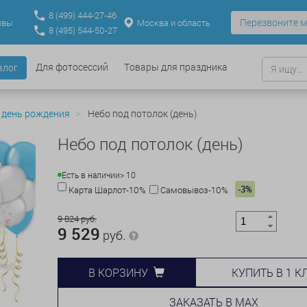
8
(499)
444-27-46
Перезвоните м
Москва и область
ывы
8
(495)
544-50-27
Для фотосессий
Товары для праздника
алог
 день рождения
Небо под потолок (день)
Небо под потолок (день)
Есть в наличии
> 10
-3%
Карта Шарлот-10%
Самовывоз-10%
9 824 руб.
9 529
руб.
КУПИТЬ В 1 К
В КОРЗИНУ
ЗАКАЗАТЬ В MAX