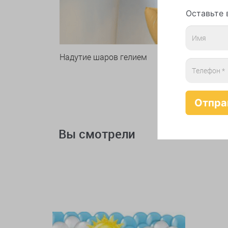
Оставьте 
Надутие шаров гелием
Вы смотрели