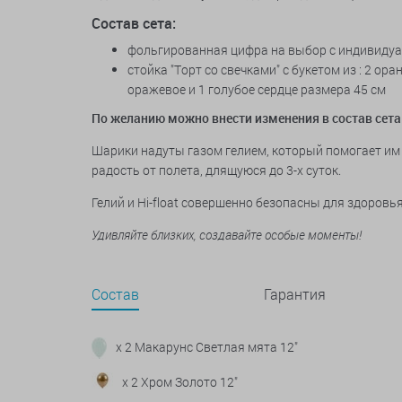
Состав сета:
фольгированная цифра на выбор с индивидуа
стойка "Торт со свечками" с букетом из : 2 ор
оражевое и 1 голубое сердце размера 45 см
По желанию можно внести изменения в состав сета
Шарики надуты газом гелием, который помогает им 
радость от полета, длящуюся до 3-х суток.
Гелий и Hi-float совершенно безопасны для здоров
Удивляйте близких, создавайте особые моменты!
Состав
Гарантия
x 2 Макарунс Светлая мята 12"
x 2 Хром Золото 12"