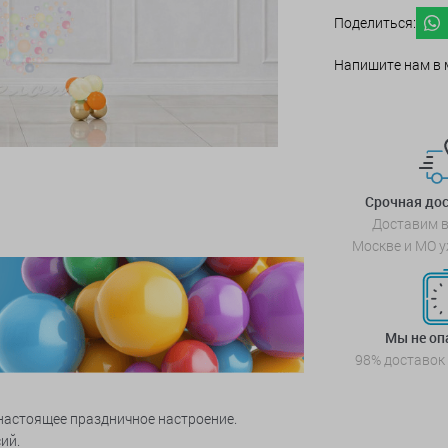
Поделиться:
Напишите нам в 
Срочная дос
Доставим в
Москве и МО у
Мы не о
98% доставок
настоящее праздничное настроение.
ий.