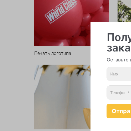
Полу
зака
Печать логотипа
Арки 
Оставьте 