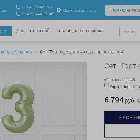
8
(495)
544-50-27
Перезвоните м
Москва и область
ывы
8
(499)
444-27-46
Для фотосессий
Товары для праздника
алог
 день рождения
Сет "Торт со свечками на день рождения"
Сет "Торт
Есть в наличии
8
Карта Шарлот-
6 794
руб.
В КОРЗИ