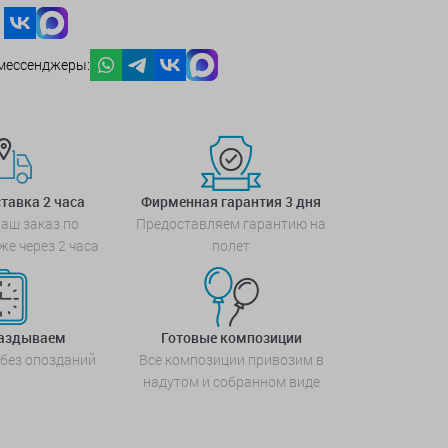
мессенджеры:
тавка 2 часа
Фирменная гарантия 3 дня
аш заказ по
Предоставляем гарантию на
же через 2 часа
полет
паздываем
Готовые композиции
 без опозданий
Все композиции привозим в
надутом и собранном виде