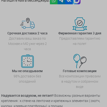
Напишите нам в мессенджеры:
Срочная доставка 2 часа
Фирменная гарантия 3 дня
Доставим ваш заказ по
Предоставляем гарантию
Москве и МО уже через 2
на полет
часа
Мы не опаздываем
Готовые композиции
98% доставок без
Все композиции привозим
опозданий
в надутом и собранном
виде
Надувается воздухом, не летает!
Возможны разные варианты
крепления : к стене на ленточке и крепежных элементах ( скотч,
кнопки, клеевые платформы), к прочим