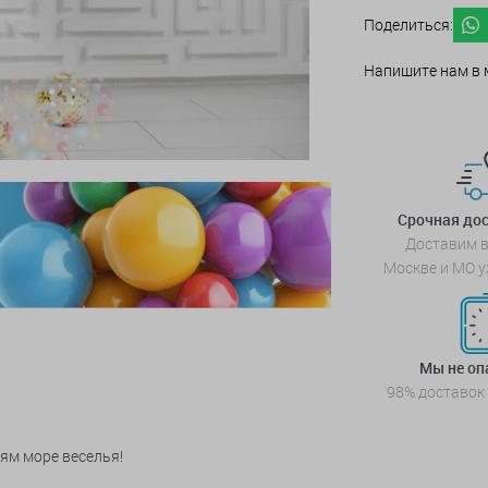
Поделиться:
Напишите нам в 
Срочная дос
Доставим в
Москве и МО у
Мы не о
98% доставок
ям море веселья!