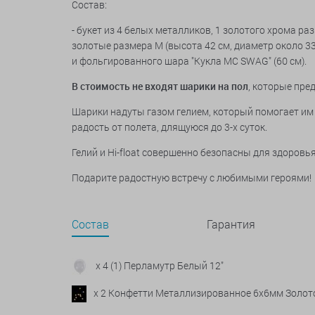
Состав:
- букет из 4 белых металликов, 1 золотого хрома р
золотые размера М (высота 42 см, диаметр около 33 
и фольгированного шара "Кукла MC SWAG" (60 см).
В стоимость не входят шарики на пол
, которые пре
Шарики надуты газом гелием, который помогает им 
радость от полета, длящуюся до 3-х суток.
Гелий и Hi-float совершенно безопасны для здоров
Подарите радостную встречу с любимыми героями!
Состав
Гарантия
x 4 (1) Перламутр Белый 12"
x 2 Конфетти Металлизированное 6х6мм Золот