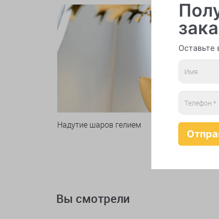
Полу
зака
Оставьте 
Надутие шаров гелием
Вы смотрели