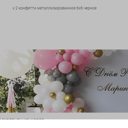
x 2 конфетти металлизированное 6х6 черное
и гирлянды из шаров