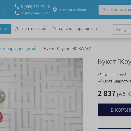
8
(499)
444-27-46
Перезвоните м
Москва и область
ывы
8
(495)
544-50-27
Для фотосессий
Товары для праздника
алог
ые шары для детей
Букет "Крутая MC SWAG"
Букет "Кр
Есть в наличии
3
Карта Шарлот-
2 837
руб.
В КОРЗИ