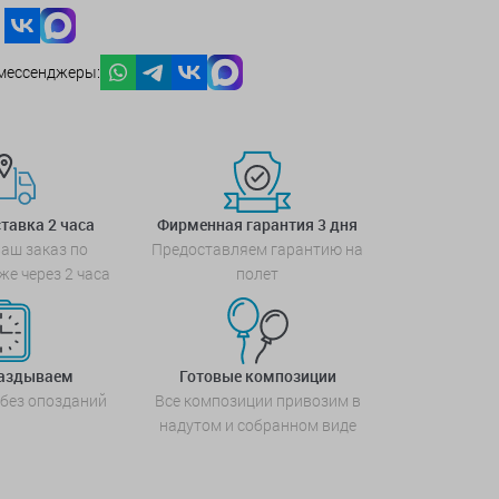
мессенджеры:
тавка 2 часа
Фирменная гарантия 3 дня
аш заказ по
Предоставляем гарантию на
же через 2 часа
полет
паздываем
Готовые композиции
 без опозданий
Все композиции привозим в
надутом и собранном виде