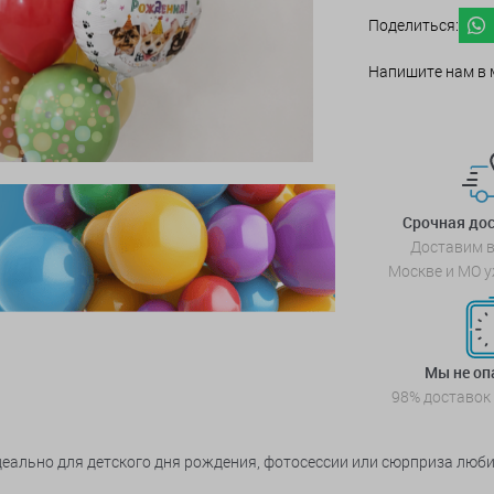
Поделиться:
Напишите нам в 
Срочная дос
Доставим в
Москве и МО у
Мы не о
98% доставок
еально для детского дня рождения, фотосессии или сюрприза люби