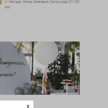
x 1 Фигура, Лапка, Бежевый, Сатин Шар (21''/53
см)
x