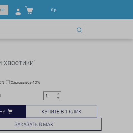
не
0
р
и-хвостики"
10%
Самовывоз-10%
КУПИТЬ В 1 КЛИК
НУ
ЗАКАЗАТЬ В MAX