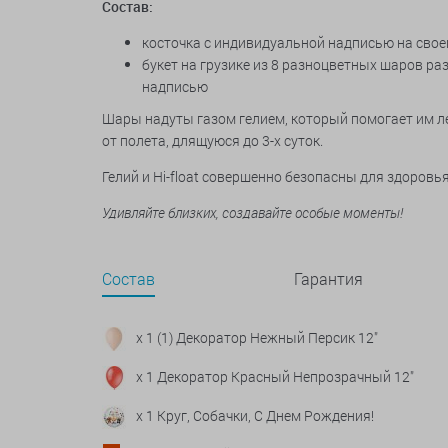
Состав:
косточка с индивидуальной надписью на свое
букет на грузике из 8 разноцветных шаров ра
надписью
Шары надуты газом гелием, который помогает им ле
от полета, длящуюся до 3-х суток.
Гелий и Hi-float совершенно безопасны для здоров
Удивляйте близких, создавайте особые моменты!
Состав
Гарантия
x 1 (1) Декоратор Нежный Персик 12"
x 1 Декоратор Красный Непрозрачный 12"
x 1 Круг, Собачки, С Днем Рождения!