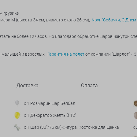
м грузике
змера М (высота 34 см, диаметр около 26 см),
Круг "Собачки, С Днем
тать не более 12 часов. Но благодаря обработке шаров изнутри с
ья малышей и взрослых.
Гарантия на полет
от компании "Шарлот" - 3
Доставка
Оплата
x 1 Розмарин шар Белбал
x 1 Декоратор Желтый 12"
x 1 Шар (30''/76 см) Фигура, Косточка для щенка
x