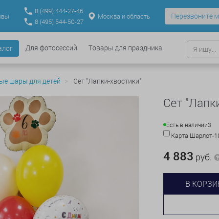
8
(499)
444-27-46
Перезвоните м
Москва и область
ывы
8
(495)
544-50-27
Для фотосессий
Товары для праздника
алог
ые шары для детей
Сет "Лапки-хвостики"
Сет "Лапк
Есть в наличии
3
Карта Шарлот-
4 883
руб.
В КОРЗИ