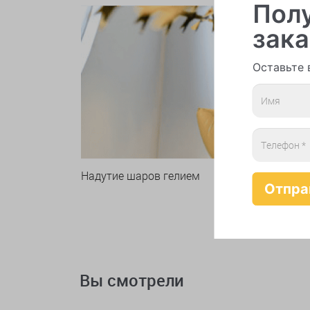
Полу
зака
Оставьте 
Надутие шаров гелием
Вы смотрели