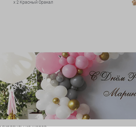
x 2 Красный Оракал
и гирлянды из шаров