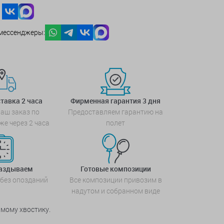
мессенджеры:
тавка 2 часа
Фирменная гарантия 3 дня
аш заказ по
Предоставляем гарантию на
же через 2 часа
полет
паздываем
Готовые композиции
 без опозданий
Все композиции привозим в
надутом и собранном виде
мому хвостику.