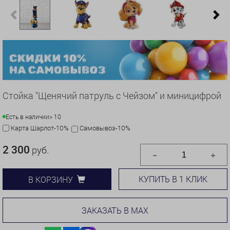
Previous
N
Стойка "Щенячий патруль с Чейзом" и миницифрой
Есть в наличии
> 10
Карта Шарлот-10%
Самовывоз-10%
2 300
руб.
КУПИТЬ В 1 КЛИК
В КОРЗИНУ
ЗАКАЗАТЬ В MAX