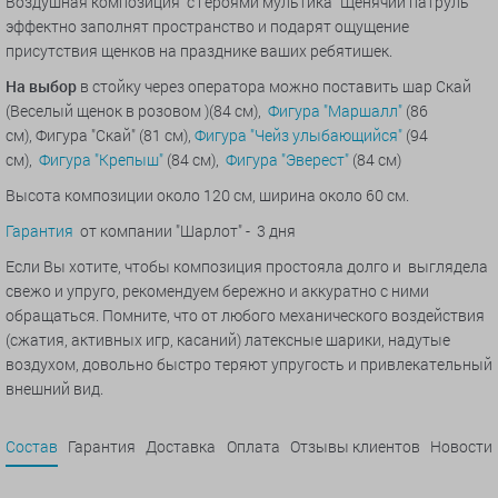
Воздушная композиция с героями мультика “Щенячий патруль”
эффектно заполнят пространство и подарят ощущение
присутствия щенков на празднике ваших ребятишек.
На выбор
в стойку через оператора можно поставить шар Скай
(Веселый щенок в розовом )(84 см),
Фигура "Маршалл"
(86
см), Фигура "Скай" (81 см),
Фигура "Чейз улыбающийся"
(94
см),
Фигура "Крепыш"
(84 см),
Фигура "Эверест"
(84 см)
Высота композиции около 120 см, ширина около 60 см.
Гарантия
от компании "Шарлот" - 3 дня
Если Вы хотите, чтобы композиция простояла долго и выглядела
свежо и упруго, рекомендуем бережно и аккуратно с ними
обращаться. Помните, что от любого механического воздействия
(сжатия, активных игр, касаний) латексные шарики, надутые
воздухом, довольно быстро теряют упругость и привлекательный
внешний вид.
Состав
Гарантия
Доставка
Оплата
Отзывы клиентов
Новости