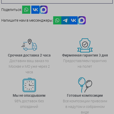
Поделиться:
Напишите нам в мессенджеры:
Срочная доставка 2 часа
Фирменная гарантия 3 дня
Доставим ваш заказ по
Предоставляем гарантию
Москве и МО уже через 2
на полет
часа
Мы не опаздываем
Готовые композиции
98% доставок без
Все композиции привозим
опозданий
в надутом и собранном
виде