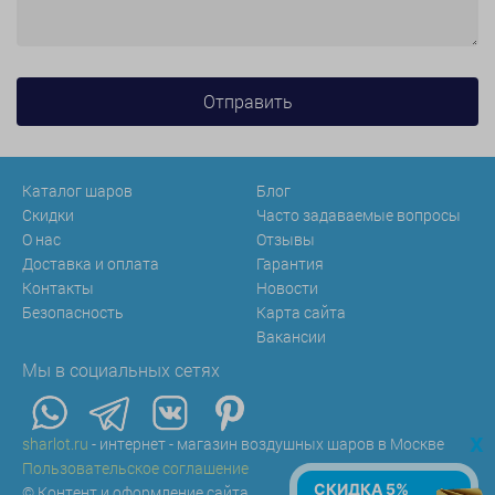
Каталог шаров
Блог
Скидки
Часто задаваемые вопросы
О нас
Отзывы
Доставка и оплата
Гарантия
Контакты
Новости
Безопасность
Карта сайта
Вакансии
Мы в социальных сетях
x
sharlot.ru
- интернет - магазин воздушных шаров в Москве
Пользовательское соглашение
СКИДКА 5%
© Контент и оформление сайта.