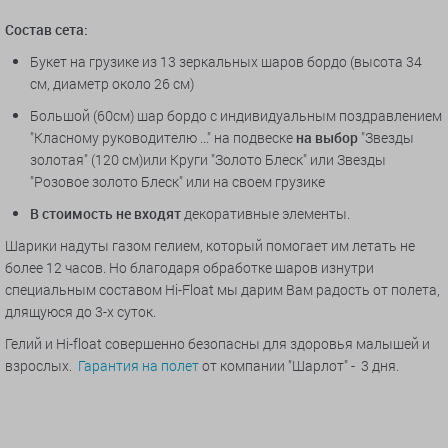
Состав сета:
Букет на грузике из 13 зеркальных шаров бордо (высота 34
см, диаметр около 26 см)
Большой (60см) шар бордо с индивидуальным поздравлением
"Класному руководителю ..." на подвеске
на выбор
"Звезды
золотая" (120 см)или Круги "Золото Блеск" или Звезды
"Розовое золото Блеск" или на своем грузике
В стоимость не входят
декоративные элементы.
Шарики надуты газом гелием, который помогает им летать не
более 12 часов. Но благодаря обработке шаров изнутри
специальным составом Hi-Float мы дарим Вам радость от полета,
длящуюся до 3-х суток.
Гелий и Hi-float совершенно безопасны для здоровья малышей и
взрослых.
Гарантия на полет
от компании "Шарлот" - 3 дня.