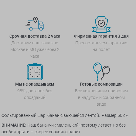
Срочная доставка 2 часа
Фирменная гарантия 3 дня
Доставим ваш заказ по
Предоставляем гарантию
Москве и МО уже через 2
на полет
часа
Мы не опаздываем
Готовые композиции
98% доставок без
Все композиции привозим
опозданий
в надутом и собранном
виде
Фольгированный шар банан с вьющейся лентой. Размер 60 см
ВНИМАНИЕ:
Наш бананчик маленький, поэтому летает, но без
особой прыти — скорее спокойно парит.