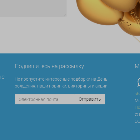
Подпишитесь на рассылку
М
ые
Не пропустите интересные подборки на День
рождения, наши новинки, викторины и акции.
sh
Мо
По
© 
ОО