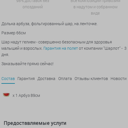
98% доставок без
Все композиции привозим
опозданий
в надутом и собранном
виде
Долька арбуза, фольгированный шар, на ленточке.
Размер 66см
Шар надут гелием - совершенно безопасным для здоровья
малышей и взрослых.
Гарантия на полет
от компании "Шарлот" - 3
дня.
Заказывайте прямо сейчас!
Состав
Гарантия
Доставка
Оплата
Отзывы клиентов
Новости
x 1 Арбуз 89см
Предоставляемые услуги