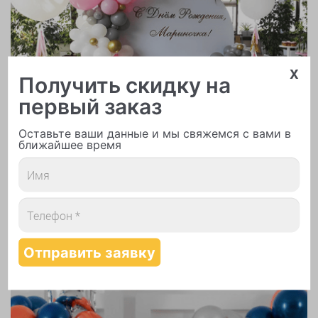
x
Получить скидку на
Арки и гирлянды из шаров
первый заказ
Оставьте ваши данные и мы свяжемся с вами в
ближайшее время
Надутие шаров гелием