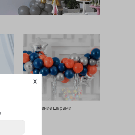
x
Оформление шарами
я