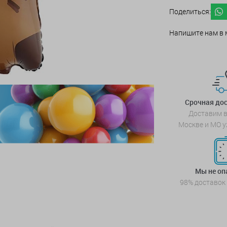
Поделиться:
Напишите нам в 
Срочная дос
Доставим в
Москве и МО у
Мы не о
98% доставок