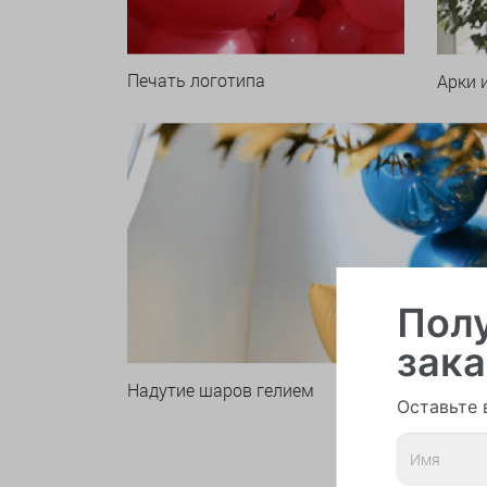
Печать логотипа
Арки 
Полу
зака
Надутие шаров гелием
Оставьте 