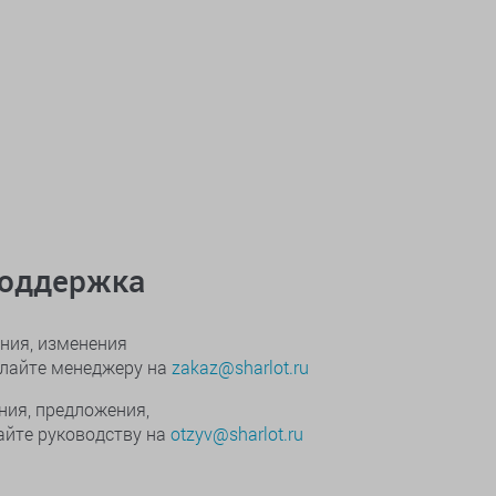
поддержка
ния, изменения
ылайте менеджеру на
zakaz@sharlot.ru
ния, предложения,
йте руководству на
otzyv@sharlot.ru