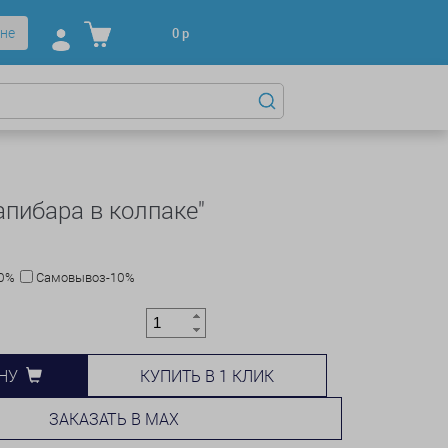
не
0
р
апибара в колпаке"
10%
Самовывоз-10%
КУПИТЬ В 1 КЛИК
НУ
ЗАКАЗАТЬ В MAX