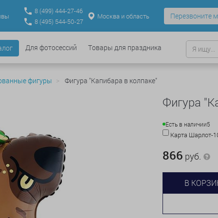
8
(499)
444-27-46
Перезвоните м
Москва и область
ывы
8
(495)
544-50-27
Для фотосессий
Товары для праздника
алог
ованные фигуры
Фигура "Капибара в колпаке"
Фигура "К
Есть в наличии
5
Карта Шарлот-
866
руб.
В КОРЗИ