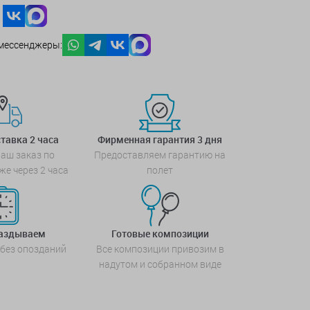
мессенджеры:
тавка 2 часа
Фирменная гарантия 3 дня
аш заказ по
Предоставляем гарантию на
же через 2 часа
полет
паздываем
Готовые композиции
 без опозданий
Все композиции привозим в
надутом и собранном виде