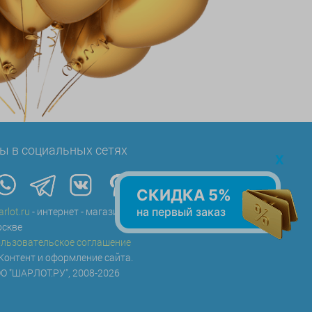
ы в социальных сетях
x
СКИДКА 5%
на первый заказ
arlot.ru
- интернет - магазин воздушных шаров в
скве
льзовательское соглашение
Контент и оформление сайта.
О "ШАРЛОТ.РУ", 2008-2026