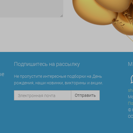
Подпишитесь на рассылку
М
ые
Не пропустите интересные подборки на День
рождения, наши новинки, викторины и акции.
sh
Мо
По
© 
ОО