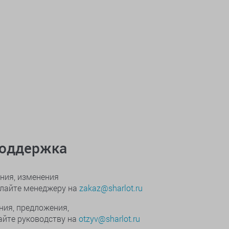
поддержка
ния, изменения
ылайте менеджеру на
zakaz@sharlot.ru
ния, предложения,
йте руководству на
otzyv@sharlot.ru