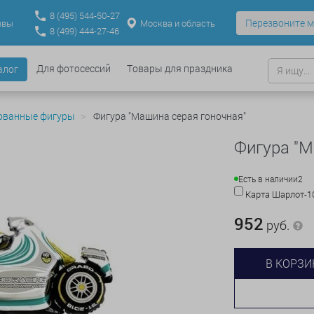
8
(495)
544-50-27
Перезвоните м
Москва и область
ывы
8
(499)
444-27-46
Для фотосессий
Товары для праздника
алог
ованные фигуры
Фигура "Машина серая гоночная"
Фигура "М
Есть в наличии
2
Карта Шарлот-
952
руб.
В КОРЗИ