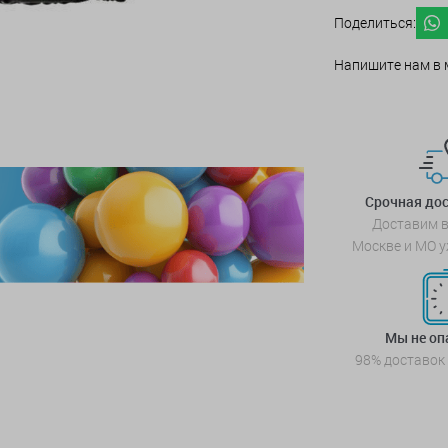
Поделиться:
Напишите нам в 
Срочная дос
Доставим в
Москве и МО у
Мы не о
98% доставок