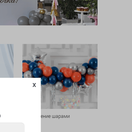
x
я
Оформление шарами