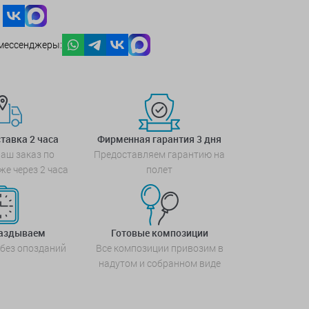
мессенджеры:
тавка 2 часа
Фирменная гарантия 3 дня
аш заказ по
Предоставляем гарантию на
же через 2 часа
полет
паздываем
Готовые композиции
 без опозданий
Все композиции привозим в
надутом и собранном виде