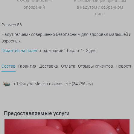
98% доставок без
Все композиции привозим
опозданий
в надутом и собранном
виде
Размер 86
Надут гелием - совершенно безопасным для здоровья малышей и
взрослых.
Гарантия на полет
от компании "Шарлот" - 3 дня.
Состав
Гарантия
Доставка
Оплата
Отзывы клиентов
Новости
x 1 Фигура Мишка в самолете (34''/86 см)
Предоставляемые услуги