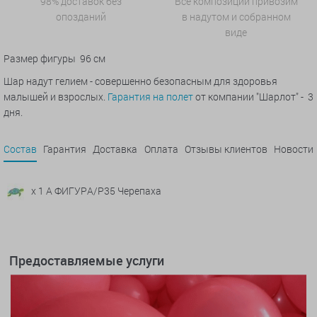
98% доставок без
Все композиции привозим
опозданий
в надутом и собранном
виде
Размер фигуры 96 см
Шар надут гелием - совершенно безопасным для здоровья
малышей и взрослых.
Гарантия на полет
от компании "Шарлот" - 3
дня.
Состав
Гарантия
Доставка
Оплата
Отзывы клиентов
Новости
x 1 А ФИГУРА/P35 Черепаха
Предоставляемые услуги