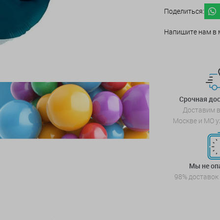
Поделиться:
Напишите нам в 
Срочная дос
Доставим в
Москве и МО у
Мы не о
98% доставок