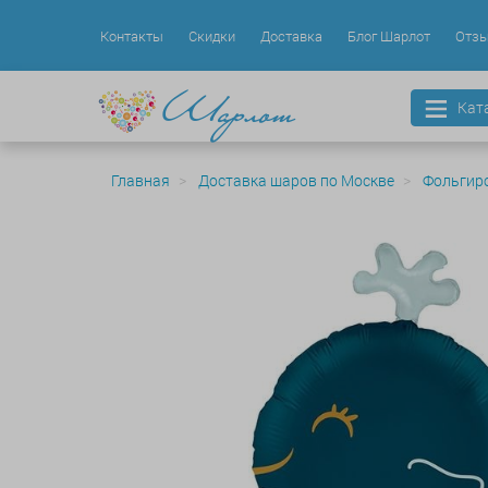
Контакты
Скидки
Доставка
Блог Шарлот
Отз
Кат
Главная
Доставка шаров по Москве
Фольгир