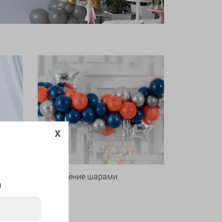
x
Оформление шарами
я