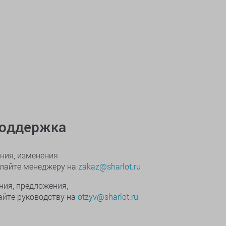
поддержка
ния, изменения
ылайте менеджеру на
zakaz@sharlot.ru
ния, предложения,
йте руководству на
otzyv@sharlot.ru