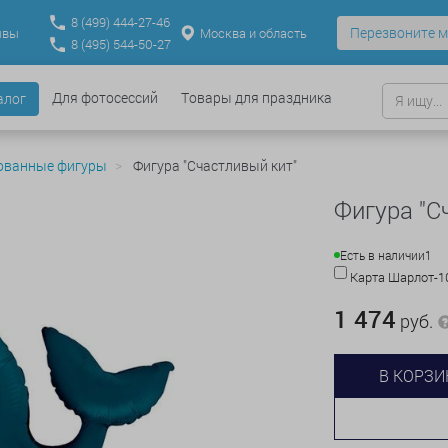
8
(499)
444-27-46
Перезвоните м
Москва и область
ывы
8
(495)
544-50-27
Для фотосессий
Товары для праздника
алог
ованные фигуры
Фигура "Счастливый кит"
Фигура "С
Есть в наличии
1
Карта Шарлот-
1 474
руб.
В КОРЗИ