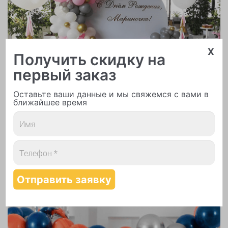
x
Арки и гирлянды из шаров
Получить скидку на
первый заказ
Оставьте ваши данные и мы свяжемся с вами в
ближайшее время
Надутие шаров гелием