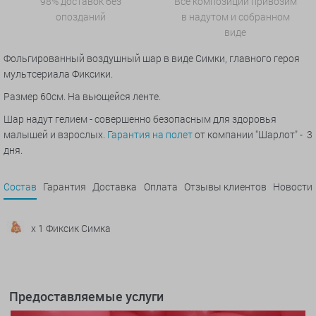
98% доставок без
Все композиции привозим
опозданий
в надутом и собранном
виде
Фольгированный воздушный шар в виде Симки, главного героя
мультсериала Фиксики.
Размер 60см. На вьющейся ленте.
Шар надут гелием - совершенно безопасным для здоровья
малышей и взрослых.
Гарантия на полет
от компании "Шарлот" - 3
дня.
Состав
Гарантия
Доставка
Оплата
Отзывы клиентов
Новости
x 1 Фиксик Симка
Предоставляемые услуги