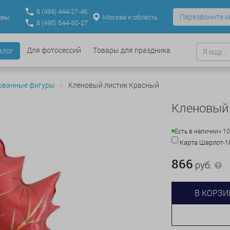
8
(499)
444-27-46
Перезвоните м
Москва и область
ывы
8
(495)
544-50-27
Для фотосессий
Товары для праздника
алог
ованные фигуры
Кленовый листик Красный
Кленовый
Есть в наличии
> 10
Карта Шарлот-
866
руб.
В КОРЗИ