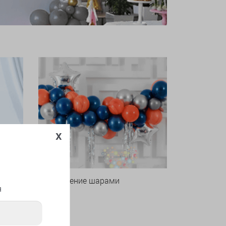
x
Оформление шарами
я