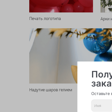
Печать логотипа
Арки 
Полу
зака
Надутие шаров гелием
Оставьте 