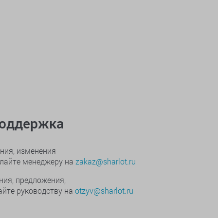
поддержка
ния, изменения
ылайте менеджеру на
zakaz@sharlot.ru
ния, предложения,
йте руководству на
otzyv@sharlot.ru