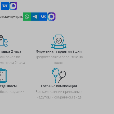
мессенджеры:
тавка 2 часа
Фирменная гарантия 3 дня
аш заказ по
Предоставляем гарантию на
же через 2 часа
полет
паздываем
Готовые композиции
 без опозданий
Все композиции привозим в
надутом и собранном виде