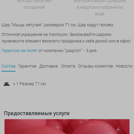
98% доставок без
Все композиции привозим
опозданий
в надутом и собранном
виде
Шар "
Мышь летучая"
, размером 71 см. Шар надут гелием.
Отличное украшение на Хэллоуин. Заказывайте шарики,
привнесите элемент веселого праздника к себе домой или в офис!
Гарантия на полет
от компании "Шарлот" - 3 дня.
Состав
Гарантия
Доставка
Оплата
Отзывы клиентов
Новости
x 1 Размер 71 см
Предоставляемые услуги