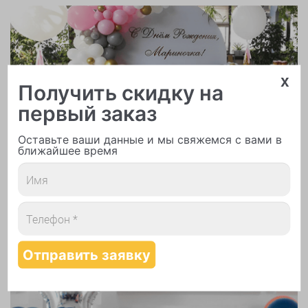
x
Получить скидку на
Арки и гирлянды из шаров
первый заказ
Оставьте ваши данные и мы свяжемся с вами в
ближайшее время
Надутие шаров гелием