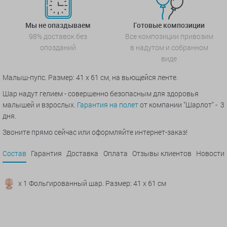
Мы не опаздываем
Готовые композиции
98% доставок без
Все композиции привозим
опозданий
в надутом и собранном
виде
Малыш-пупс. Размер: 41 х 61 см, на вьющейся ленте.
Шар надут гелием - совершенно безопасным для здоровья
малышей и взрослых.
Гарантия на полет
от компании "Шарлот" - 3
дня.
Звоните прямо сейчас или оформляйте интернет-заказ!
Состав
Гарантия
Доставка
Оплата
Отзывы клиентов
Новости
x 1 Фольгированный шар. Размер: 41 х 61 см