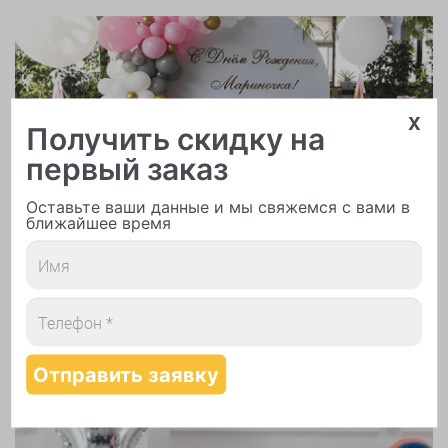
x
Получить скидку на
Арки и гирлянды из шаров
первый заказ
Оставьте ваши данные и мы свяжемся с вами в
ближайшее время
Надутие шаров гелием