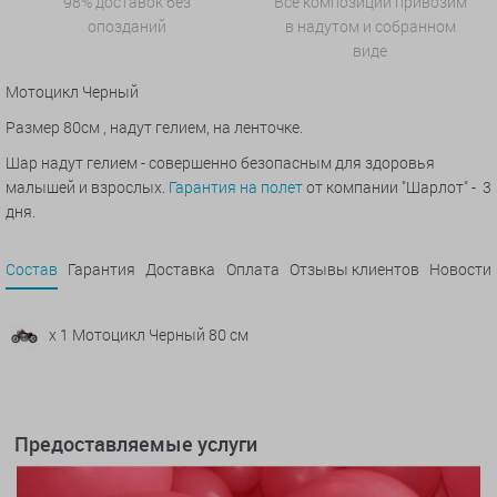
98% доставок без
Все композиции привозим
опозданий
в надутом и собранном
виде
Мотоцикл Черный
Размер 80см , надут гелием, на ленточке.
Шар надут гелием - совершенно безопасным для здоровья
малышей и взрослых.
Гарантия на полет
от компании "Шарлот" - 3
дня.
Состав
Гарантия
Доставка
Оплата
Отзывы клиентов
Новости
x 1 Мотоцикл Черный 80 см
Предоставляемые услуги