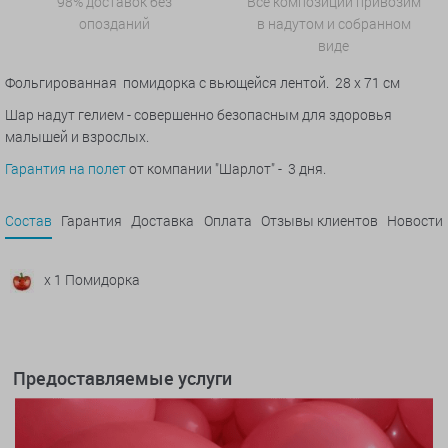
98% доставок без
Все композиции привозим
опозданий
в надутом и собранном
виде
Фольгированная помидорка с вьющейся лентой. 28 х 71 см
Шар надут гелием - совершенно безопасным для здоровья
малышей и взрослых.
Гарантия на полет
от компании "Шарлот" - 3 дня.
Состав
Гарантия
Доставка
Оплата
Отзывы клиентов
Новости
x 1 Помидорка
Предоставляемые услуги