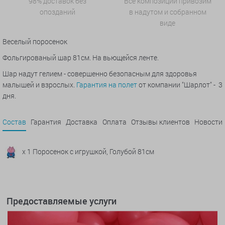
98% доставок без
Все композиции привозим
опозданий
в надутом и собранном
виде
Веселый поросенок
Фольгированый шар 81см. На вьющейся ленте.
Шар надут гелием - совершенно безопасным для здоровья
малышей и взрослых.
Гарантия на полет
от компании "Шарлот" - 3
дня.
Состав
Гарантия
Доставка
Оплата
Отзывы клиентов
Новости
x 1 Поросенок с игрушкой, Голубой 81см
Предоставляемые услуги