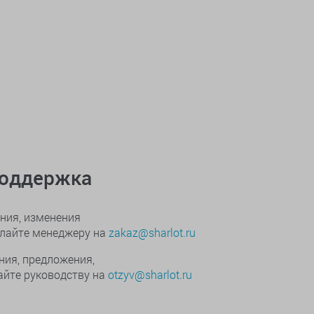
поддержка
ния, изменения
ылайте менеджеру на
zakaz@sharlot.ru
ния, предложения,
йте руководству на
otzyv@sharlot.ru