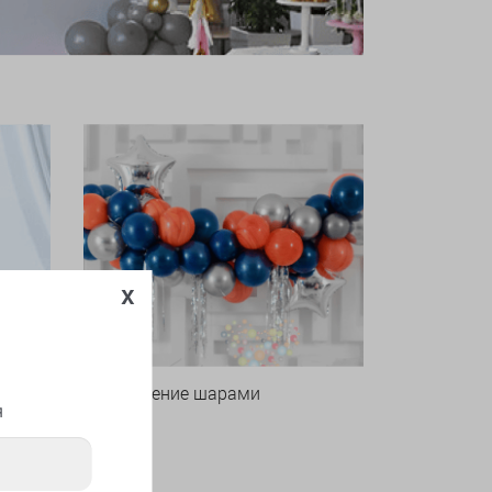
x
Оформление шарами
я