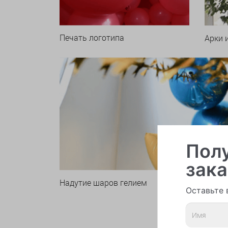
Печать логотипа
Арки 
Полу
зака
Надутие шаров гелием
Оставьте 