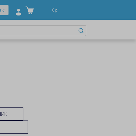
не
0
р
ЛИК