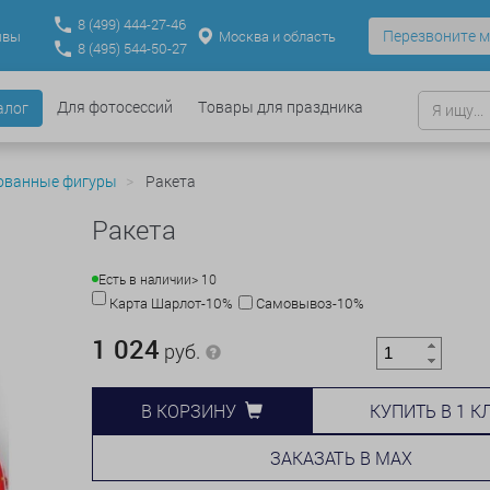
8
(499)
444-27-46
Перезвоните м
Москва и область
ывы
8
(495)
544-50-27
Для фотосессий
Товары для праздника
алог
ованные фигуры
Ракета
Ракета
Есть в наличии
> 10
Карта Шарлот-10%
Самовывоз-10%
1 024
руб.
КУПИТЬ В 1 К
В КОРЗИНУ
ЗАКАЗАТЬ В MAX