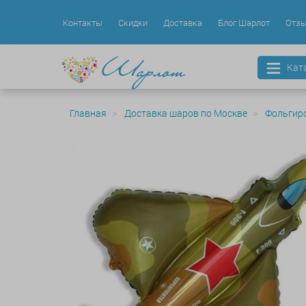
Контакты
Скидки
Доставка
Блог Шарлот
Отз
Кат
Главная
Доставка шаров по Москве
Фольгир