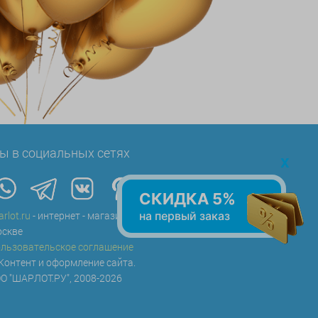
ы в социальных сетях
x
СКИДКА 5%
на первый заказ
arlot.ru
- интернет - магазин воздушных шаров в
скве
льзовательское соглашение
Контент и оформление сайта.
О "ШАРЛОТ.РУ", 2008-2026