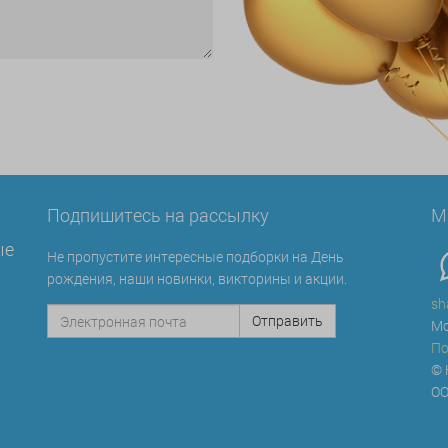
Подпишитесь на рассылку
М
ые
Не пропустите интересные подборки на День
рождения, наши новинки, викторины и акции.
sh
Мо
По
© 
ОО