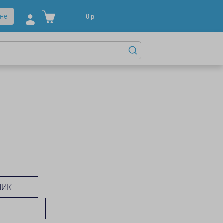
не
0
р
ЛИК