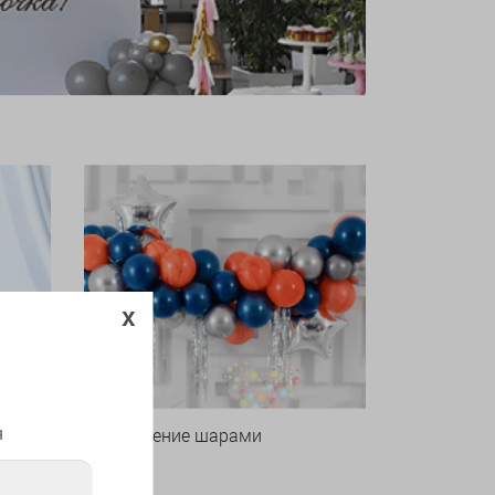
x
я
Оформление шарами