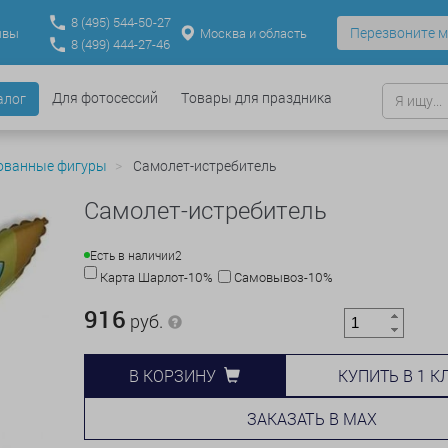
8
(495)
544-50-27
Перезвоните м
Москва и область
ывы
8
(499)
444-27-46
Для фотосессий
Товары для праздника
алог
ованные фигуры
Самолет-истребитель
Самолет-истребитель
Есть в наличии
2
Карта Шарлот-10%
Самовывоз-10%
916
руб.
КУПИТЬ В 1 К
В КОРЗИНУ
ЗАКАЗАТЬ В MAX