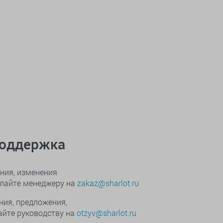
поддержка
ния, изменения
ылайте менеджеру на
zakaz@sharlot.ru
ния, предложения,
йте руководству на
otzyv@sharlot.ru