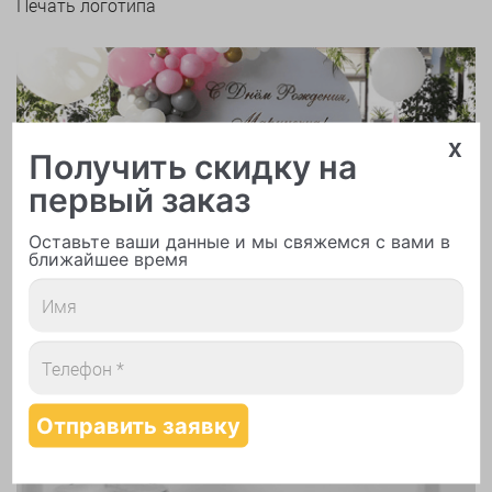
Печать логотипа
x
Получить скидку на
первый заказ
Арки и гирлянды из шаров
Оставьте ваши данные и мы свяжемся с вами в
ближайшее время
Надутие шаров гелием