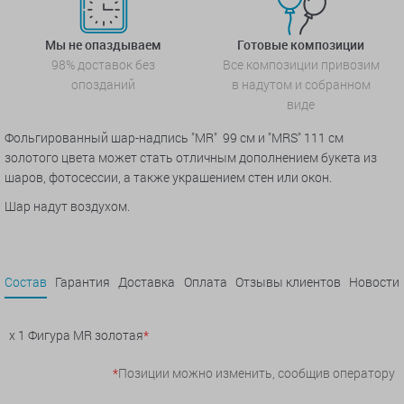
Мы не опаздываем
Готовые композиции
98% доставок без
Все композиции привозим
опозданий
в надутом и собранном
виде
Фольгированный шар-надпись "MR" 99 см и "MRS" 111 см
золотого цвета может стать отличным дополнением букета из
шаров, фотосессии, а также украшением стен или окон.
Шар надут воздухом.
Состав
Гарантия
Доставка
Оплата
Отзывы клиентов
Новости
x 1 Фигура MR золотая
*
*
Позиции можно изменить, сообщив оператору