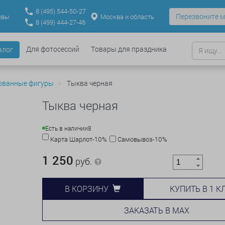
8
(495)
544-50-27
Перезвоните м
Москва и область
ывы
8
(499)
444-27-46
Для фотосессий
Товары для праздника
алог
ованные фигуры
Тыква черная
Тыква черная
Есть в наличии
8
Карта Шарлот-10%
Самовывоз-10%
1 250
руб.
КУПИТЬ В 1 К
В КОРЗИНУ
ЗАКАЗАТЬ В MAX