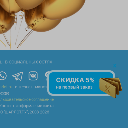
ы в социальных сетях
x
СКИДКА 5%
на первый заказ
arlot.ru
- интернет - магазин воздушных шаров в
скве
льзовательское соглашение
Контент и оформление сайта.
О "ШАРЛОТ.РУ", 2008-2026