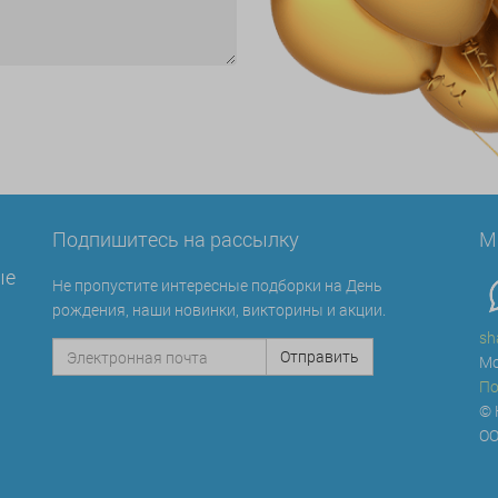
Подпишитесь на рассылку
М
ые
Не пропустите интересные подборки на День
рождения, наши новинки, викторины и акции.
sh
Мо
По
© 
ОО