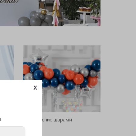
x
я
Оформление шарами