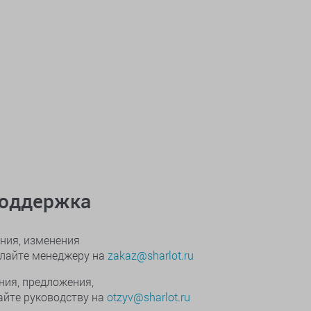
поддержка
ния, изменения
ылайте менеджеру на
zakaz@sharlot.ru
ния, предложения,
йте руководству на
otzyv@sharlot.ru