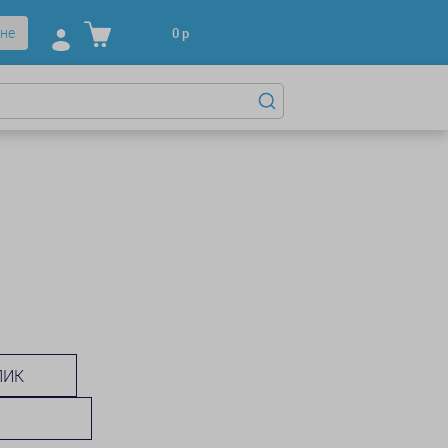
не
0
р
ЛИК