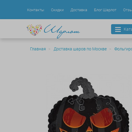
Контакты
Скидки
Доставка
Блог Шарлот
Отз
Кат
Главная
Доставка шаров по Москве
Фольгир