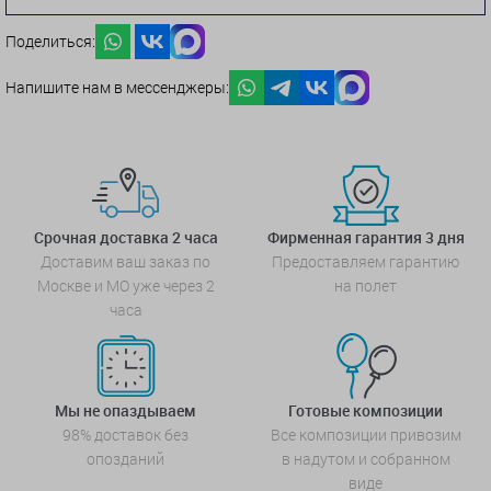
Поделиться:
Напишите нам в мессенджеры:
Срочная доставка 2 часа
Фирменная гарантия 3 дня
Доставим ваш заказ по
Предоставляем гарантию
Москве и МО уже через 2
на полет
часа
Мы не опаздываем
Готовые композиции
98% доставок без
Все композиции привозим
опозданий
в надутом и собранном
виде