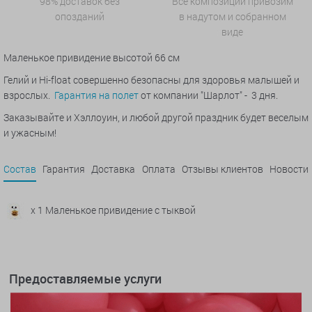
98% доставок без
Все композиции привозим
опозданий
в надутом и собранном
виде
Маленькое привидение высотой 66 см
Гелий и Hi-float совершенно безопасны для здоровья малышей и
взрослых.
Гарантия на полет
от компании "Шарлот" - 3 дня.
Заказывайте и Хэллоуин, и любой другой праздник будет веселым
и ужасным!
Состав
Гарантия
Доставка
Оплата
Отзывы клиентов
Новости
x 1 Маленькое привидение с тыквой
Предоставляемые услуги