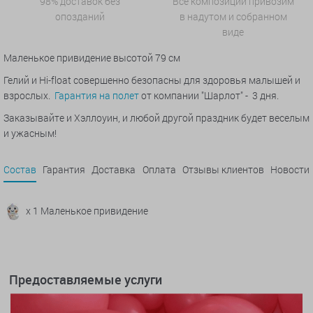
98% доставок без
Все композиции привозим
опозданий
в надутом и собранном
виде
Маленькое привидение высотой 79 см
Гелий и Hi-float совершенно безопасны для здоровья малышей и
взрослых.
Гарантия на полет
от компании "Шарлот" - 3 дня.
Заказывайте и Хэллоуин, и любой другой праздник будет веселым
и ужасным!
Состав
Гарантия
Доставка
Оплата
Отзывы клиентов
Новости
x 1 Маленькое привидение
Предоставляемые услуги