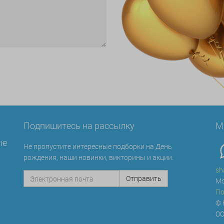
Подпишитесь на рассылку
М
ые
Не пропустите интересные подборки на День
рождения, наши новинки, викторины и акции.
sh
Мо
По
© 
ОО