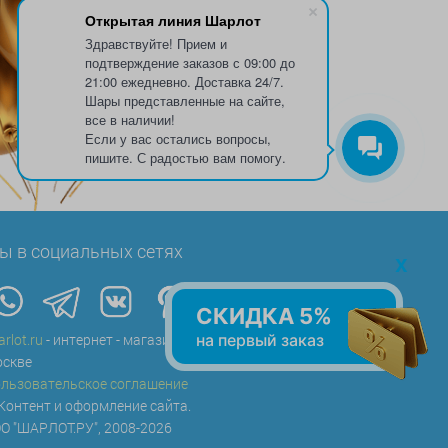
Открытая линия Шарлот
Здравствуйте! Прием и
подтверждение заказов с 09:00 до
21:00 ежедневно. Доставка 24/7.
Шары представленные на сайте,
все в наличии!
Если у вас остались вопросы,
пишите. С радостью вам помогу.
ы в социальных сетях
x
СКИДКА 5%
на первый заказ
arlot.ru
- интернет - магазин воздушных шаров в
скве
льзовательское соглашение
Контент и оформление сайта.
О "ШАРЛОТ.РУ", 2008-2026