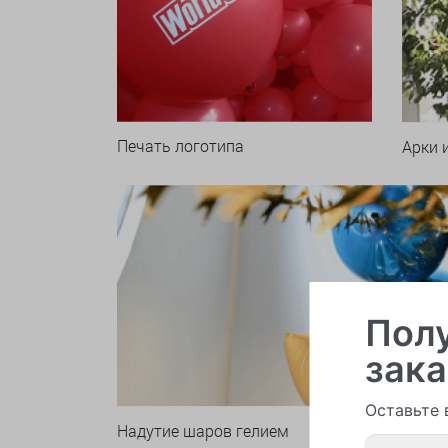
Печать логотипа
Арки 
Полу
зака
Оставьте 
Надутие шаров гелием