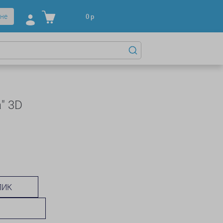
не
0
р
" 3D
ЛИК