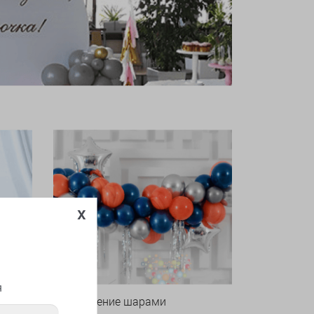
x
я
Оформление шарами