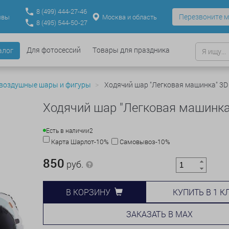
8
(499)
444-27-46
Перезвоните м
Москва и область
ывы
8
(495)
544-50-27
Для фотосессий
Товары для праздника
алог
 воздушные шары и фигуры
Ходячий шар "Легковая машинка" 3D
Ходячий шар "Легковая машинка
Есть в наличии
2
Карта Шарлот-10%
Самовывоз-10%
850
руб.
КУПИТЬ В 1 К
В КОРЗИНУ
ЗАКАЗАТЬ В MAX