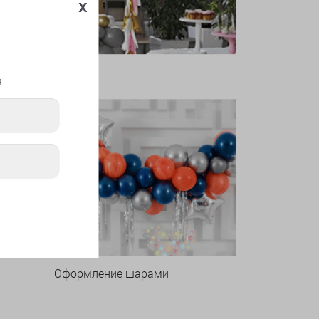
x
я
Оформление шарами