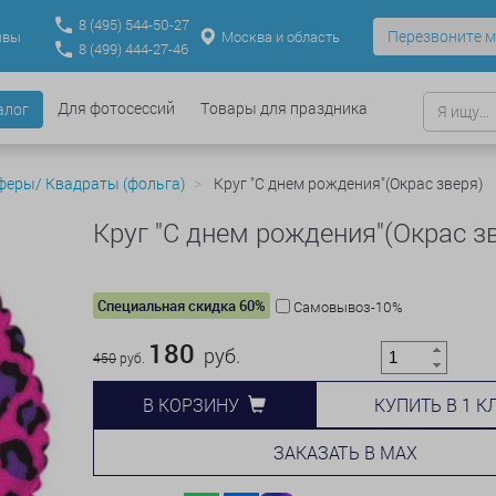
8
(495)
544-50-27
Перезвоните м
Москва и область
ывы
8
(499)
444-27-46
Для фотосессий
Товары для праздника
алог
феры/ Квадраты (фольга)
Круг "С днем рождения"(Окрас зверя)
Круг "С днем рождения"(Окрас з
Специальная скидка 60%
Самовывоз-10%
180
руб.
450
руб.
КУПИТЬ В 1 К
В КОРЗИНУ
ЗАКАЗАТЬ В MAX