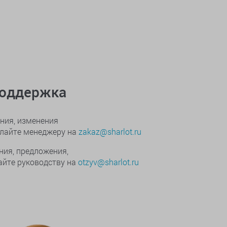
поддержка
ния, изменения
ылайте менеджеру на
zakaz@sharlot.ru
ния, предложения,
йте руководству на
otzyv@sharlot.ru