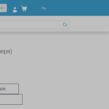
не
0
р
веря)
ЛИК