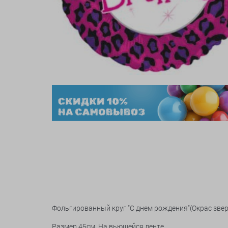
Фольгированный круг "С днем рождения"(Окрас звер
Размер 45см. На вьющейся ленте.