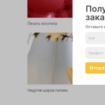
Полу
зака
Печать логотипа
Арки 
Оставьте 
Надутие шаров гелием