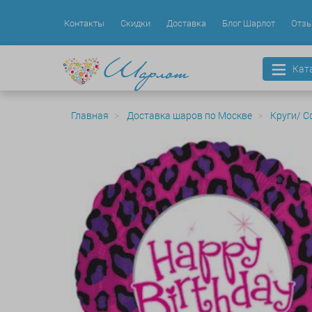
Контакты
Скидки
Доставка
Блог Шарлот
Отз
Кат
Главная
Доставка шаров по Москве
Круги/ С