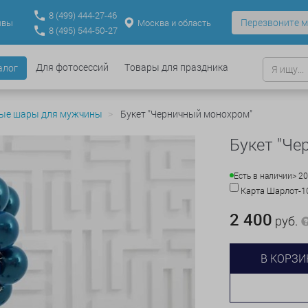
8
(499)
444-27-46
Перезвоните м
Москва и область
ывы
8
(495)
544-50-27
Для фотосессий
Товары для праздника
алог
ые шары для мужчины
Букет "Черничный монохром"
Букет "Че
Есть в наличии
> 20
Карта Шарлот-
2 400
руб.
В КОРЗИ