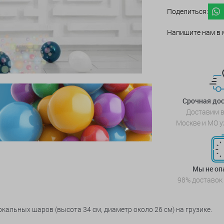
Поделиться:
Напишите нам в 
Срочная дос
Доставим в
Москве и МО у
Мы не о
98% доставок
ркальных шаров (высота 34 см, диаметр около 26 см) на грузике.