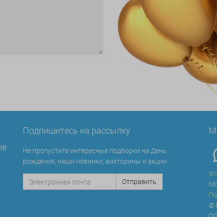
Подпишитесь на рассылку
М
ые
Не пропустите интересные подборки на День
рождения, наши новинки, викторины и акции.
sh
Мо
По
© 
ОО