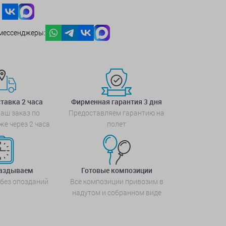
мессенджеры:
тавка 2 часа
Фирменная гарантия 3 дня
аш заказ по
Предоставляем гарантию на
же через 2 часа
полет
паздываем
Готовые композиции
 без опозданий
Все композиции привозим в
надутом и собранном виде