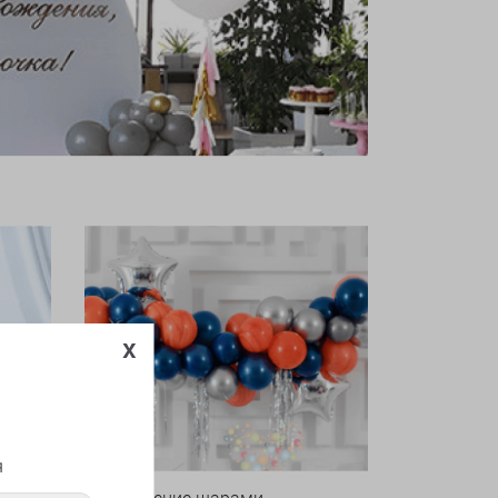
x
я
Оформление шарами