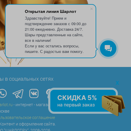
Открытая линия Шарлот
Здравствуйте! Прием и
подтверждение заказов с 09:00 до
21:00 ежедневно. Доставка 24/7.
Шары представленные на сайте,
все в наличии!
Если у вас остались вопросы,
пишите. С радостью вам помогу.
ы в социальных сетях
x
СКИДКА 5%
на первый заказ
arlot.ru
- интернет - магазин воздушных шаров в
скве
льзовательское соглашение
Контент и оформление сайта.
О "ШАРЛОТ.РУ", 2008-2026