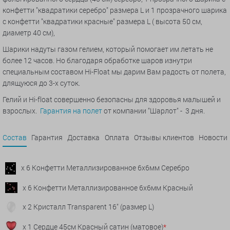
конфетти "квадратики серебро" размера L и 1 прозрачного шарика
с конфетти "квадратики красные" размера L ( высота 50 см,
диаметр 40 см),
Шарики надуты газом гелием, который помогает им летать не
более 12 часов. Но благодаря обработке шаров изнутри
специальным составом Hi-Float мы дарим Вам радость от полета,
длящуюся до 3-х суток.
Гелий и Hi-float совершенно безопасны для здоровья малышей и
взрослых.
Гарантия на полет
от компании "Шарлот" - 3 дня.
Состав
Гарантия
Доставка
Оплата
Отзывы клиентов
Новости
x 6 Конфетти Металлизированное 6х6мм Серебро
x 6 Конфетти Металлизированное 6х6мм Красный
x 2 Кристалл Transparent 16" (размер L)
x 1 Сердце 45см Красный сатин (матовое)
*