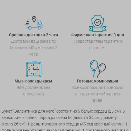
Срочная доставка 2 часа
Фирменная гарантия 3 дня
Доставим ваш заказ по
Предоставляем гарантию
Москве и МО уже через 2
на полет
часа
Мы не опаздываем
Готовые композиции
98% доставок без
Все композиции привозим
опозданий
в надутом и собранном
виде
Букет "Валентинка для него" состоит из 5 белых сердец (25 см), 5
зеркальных синих шаров размера М (высота 34 см, диаметр
около 26 см), 1 фольгированного сердца (45 см) красный сатин , 1
фольгированного сердца (45 см) серебро, 1 прозрачного шарика с