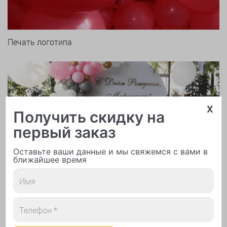
Печать логотипа
x
Получить скидку на
первый заказ
Арки и гирлянды из шаров
Оставьте ваши данные и мы свяжемся с вами в
ближайшее время
Надутие шаров гелием