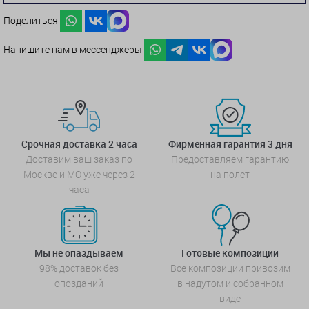
Поделиться:
Напишите нам в мессенджеры:
Срочная доставка 2 часа
Фирменная гарантия 3 дня
Доставим ваш заказ по
Предоставляем гарантию
Москве и МО уже через 2
на полет
часа
Мы не опаздываем
Готовые композиции
98% доставок без
Все композиции привозим
опозданий
в надутом и собранном
виде