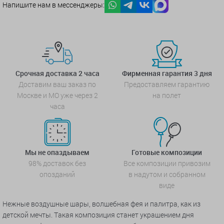
Напишите нам в мессенджеры:
Срочная доставка 2 часа
Фирменная гарантия 3 дня
Доставим ваш заказ по
Предоставляем гарантию
Москве и МО уже через 2
на полет
часа
Мы не опаздываем
Готовые композиции
98% доставок без
Все композиции привозим
опозданий
в надутом и собранном
виде
Нежные воздушные шары, волшебная фея и палитра, как из
детской мечты. Такая композиция станет украшением дня